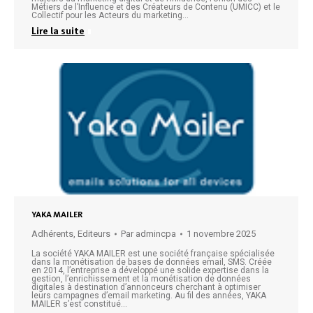
Métiers de l’Influence et des Créateurs de Contenu (UMICC) et le
Collectif pour les Acteurs du marketing…
Lire la suite
YAKA MAILER
Adhérents
,
Editeurs
Par
admincpa
1 novembre 2025
La société YAKA MAILER est une société française spécialisée
dans la monétisation de bases de données email, SMS. Créée
en 2014, l’entreprise a développé une solide expertise dans la
gestion, l’enrichissement et la monétisation de données
digitales à destination d’annonceurs cherchant à optimiser
leurs campagnes d’email marketing. Au fil des années, YAKA
MAILER s’est constitué…