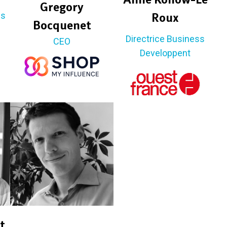
Gregory
és
Roux
Bocquenet
Directrice Business
CEO
Developpent
t