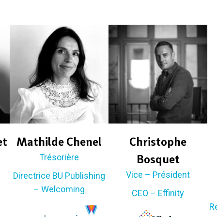
et
Mathilde Chenel
Christophe
Trésorière
Bosquet
Vice – Président
Directrice BU Publishing
– Welcoming
CEO – Effinity
Re