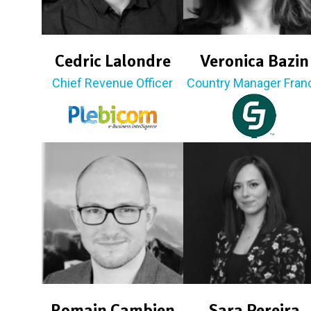
Cedric Lalondre
Veronica Bazin
Chief Revenue Officer
Country Manager Fran
Romain Cambien
Sara Pereira