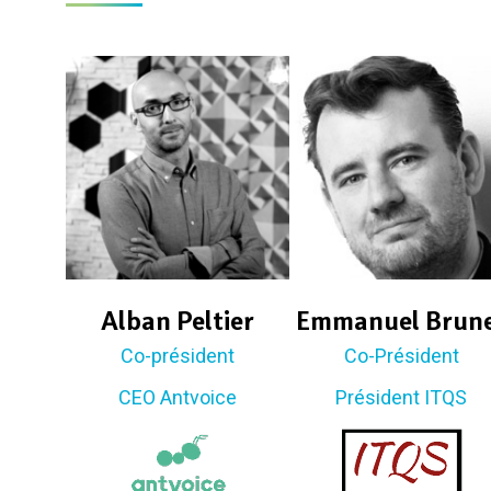
Alban Peltier
Emmanuel Brun
Co-président
Co-Président
CEO Antvoice
Président ITQS