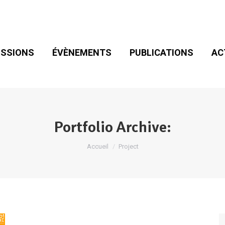
SIONS
ÉVÈNEMENTS
PUBLICATIONS
ACT
ADHÉSION
SSIONS
ÉVÈNEMENTS
PUBLICATIONS
AC
Portfolio Archive:
Vous êtes ici :
Accueil
Project