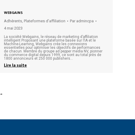
WEBGAINS
Adhérents
,
Plateformes d’affiliation
Par
admincpa
4 mai 2023
La société Webgains, le réseau de marketing d’affiliation
intelligent Proposant une plateforme basée sur l’IA et le
Machine-Learning, Webgains crée les connexions
essentielles pour optimiser les objectifs de performances
de chacun. Membre du groupe ad pepper media NV, pionner
du commerce digital depuis 1999, ce sont au total près de
1800 annonceurs et 250 000 publishers…
Lire la suite
→