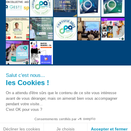
Salut c'est nous...
les Cookies !
On a attendu d'être sûrs que le contenu de ce site vous intéresse
avant de vous déranger, mais on aimerait bien vous accompagner
pendant votre visite...
C'est OK pour vous ?
Consentements certifiés par
CPA - Tous droits registrés 2018
Bas de page
Décliner les cookies
Je choisis
Accepter et fermer