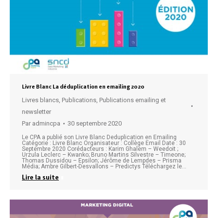
Livre Blanc La déduplication en emailing 2020
Livres blancs
,
Publications
,
Publications emailing et
newsletter
Par
admincpa
30 septembre 2020
Le CPA a publié son Livre Blanc Deduplication en Emailing
Catégorie : Livre Blanc Organisateur : Collège Email Date : 30
Septembre 2020 Corédacteurs : Karim Ghalem – Weedoit ;
Urzula Leclerc – Kwanko; Bruno Martins Silvestre – Timeone;
Thomas Dussidou – Epsilon; Jérôme de Lempdes – Prisma
Média; Ambre Gilbert-Desvallons – Predictys Téléchargez le…
Lire la suite