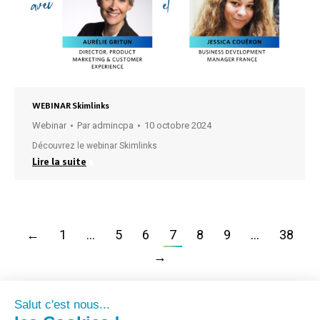
WEBINAR Skimlinks
Webinar
Par
admincpa
10 octobre 2024
Découvrez le webinar Skimlinks
Lire la suite
←
1
…
5
6
7
8
9
…
38
→
Salut c'est nous...