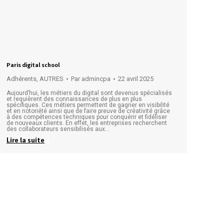
Paris digital school
Adhérents
,
AUTRES
Par
admincpa
22 avril 2025
Aujourd’hui, les métiers du digital sont devenus spécialisés
et requièrent des connaissances de plus en plus
spécifiques. Ces métiers permettent de gagner en visibilité
et en notoriété ainsi que de faire preuve de créativité grâce
à des compétences techniques pour conquérir et fidéliser
de nouveaux clients. En effet, les entreprises recherchent
des collaborateurs sensibilisés aux…
Lire la suite