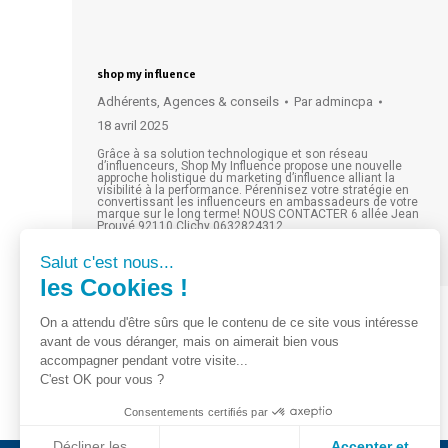
shop my influence
Adhérents
,
Agences & conseils
Par
admincpa
18 avril 2025
Grâce à sa solution technologique et son réseau
d’influenceurs, Shop My Influence propose une nouvelle
approche holistique du marketing d’influence alliant la
visibilité à la performance. Pérennisez votre stratégie en
convertissant les influenceurs en ambassadeurs de votre
marque sur le long terme! NOUS CONTACTER 6 allée Jean
Prouvé 92110 Clichy 0632824312
direction@shopmyinfluence.fr Accéder au site
Lire la suite
Salut c'est nous...
les Cookies !
On a attendu d'être sûrs que le contenu de ce site vous intéresse
avant de vous déranger, mais on aimerait bien vous
accompagner pendant votre visite...
C'est OK pour vous ?
Consentements certifiés par
Décliner les
Accepter et