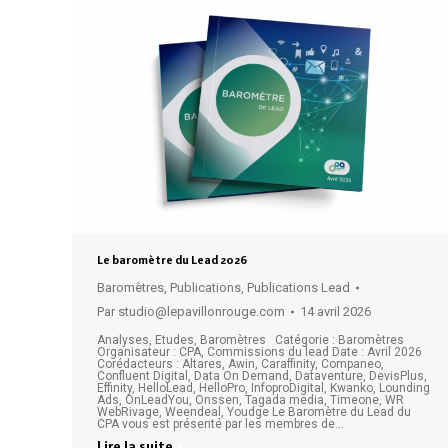
Le baromètre du Lead 2026
Baromètres
,
Publications
,
Publications Lead
Par
studio@lepavillonrouge.com
14 avril 2026
Analyses, Etudes, Baromètres Catégorie : Baromètres
Organisateur : CPA, Commissions du lead Date : Avril 2026
Corédacteurs : Altares, Awin, Caraffinity, Companeo,
Confluent Digital, Data On Demand, Dataventure, DevisPlus,
Effinity, HelloLead, HelloPro, InfoproDigital, Kwanko, Lounding
Ads, OnLeadYou, Onssen, Tagada media, Timeone, WR
WebRivage, Weendeal, Youdge Le Baromètre du Lead du
CPA vous est présenté par les membres de…
Lire la suite