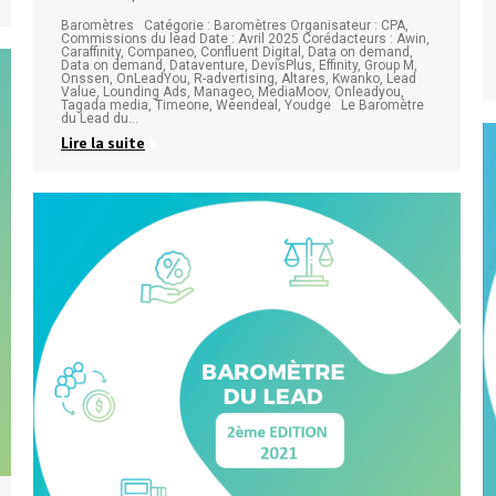
Baromètres Catégorie : Baromètres Organisateur : CPA,
Commissions du lead Date : Avril 2025 Corédacteurs : Awin,
Caraffinity, Companeo, Confluent Digital, Data on demand,
Data on demand, Dataventure, DevisPlus, Effinity, Group M,
Onssen, OnLeadYou, R-advertising, Altares, Kwanko, Lead
Value, Lounding Ads, Manageo, MediaMoov, Onleadyou,
Tagada media, Timeone, Weendeal, Youdge Le Baromètre
du Lead du…
Lire la suite