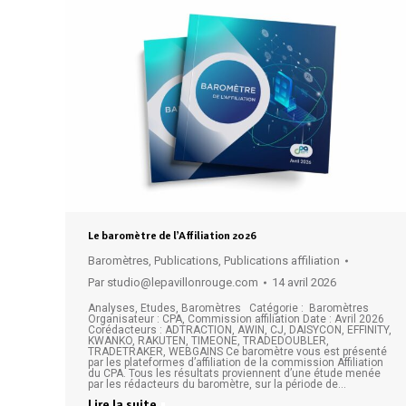
Le baromètre de l’Affiliation 2026
Baromètres
,
Publications
,
Publications affiliation
Par
studio@lepavillonrouge.com
14 avril 2026
Analyses, Etudes, Baromètres Catégorie : Baromètres
Organisateur : CPA, Commission affiliation Date : Avril 2026
Corédacteurs : ADTRACTION, AWIN, CJ, DAISYCON, EFFINITY,
KWANKO, RAKUTEN, TIMEONE, TRADEDOUBLER,
TRADETRAKER, WEBGAINS Ce baromètre vous est présenté
par les plateformes d’affiliation de la commission Affiliation
du CPA. Tous les résultats proviennent d’une étude menée
par les rédacteurs du baromètre, sur la période de…
Lire la suite