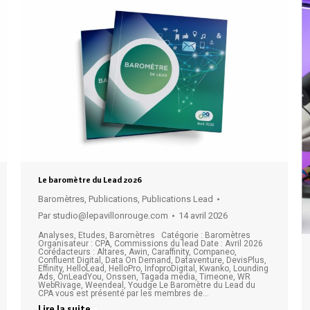
Le baromètre du Lead 2026
Baromètres
,
Publications
,
Publications Lead
Par
studio@lepavillonrouge.com
14 avril 2026
Analyses, Etudes, Baromètres Catégorie : Baromètres
Organisateur : CPA, Commissions du lead Date : Avril 2026
Corédacteurs : Altares, Awin, Caraffinity, Companeo,
Confluent Digital, Data On Demand, Dataventure, DevisPlus,
Effinity, HelloLead, HelloPro, InfoproDigital, Kwanko, Lounding
Ads, OnLeadYou, Onssen, Tagada media, Timeone, WR
WebRivage, Weendeal, Youdge Le Baromètre du Lead du
CPA vous est présenté par les membres de…
Lire la suite