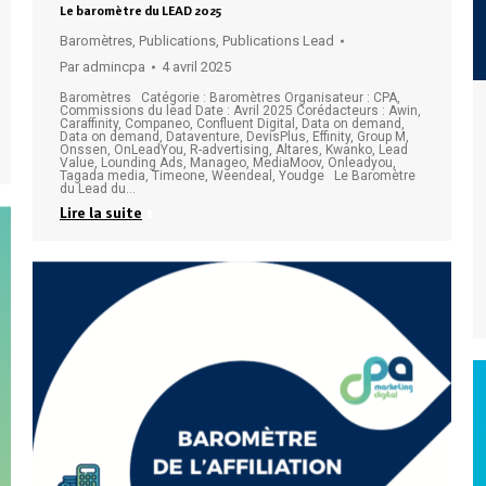
Le baromètre du LEAD 2025
Baromètres
,
Publications
,
Publications Lead
Par
admincpa
4 avril 2025
Baromètres Catégorie : Baromètres Organisateur : CPA,
Commissions du lead Date : Avril 2025 Corédacteurs : Awin,
Caraffinity, Companeo, Confluent Digital, Data on demand,
Data on demand, Dataventure, DevisPlus, Effinity, Group M,
Onssen, OnLeadYou, R-advertising, Altares, Kwanko, Lead
Value, Lounding Ads, Manageo, MediaMoov, Onleadyou,
Tagada media, Timeone, Weendeal, Youdge Le Baromètre
du Lead du…
Lire la suite