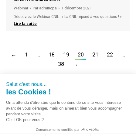
Webinar
Par
admincpa
1 décembre 2021
Découvrez le Webinar CNIL : « La CNIL répond à vos questions ! »
Lire la suite
←
1
…
18
19
20
21
22
…
38
→
Salut c'est nous...
les Cookies !
On a attendu d'être sûrs que le contenu de ce site vous intéresse
avant de vous déranger, mais on aimerait bien vous accompagner
pendant votre visite...
C'est OK pour vous ?
Consentements certifiés par
CPA - Tous droits registrés 2018