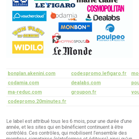
bonplan.akenini.com
codespromo.lefigaro.fr
mo
codamia.com
dealabs.com
po
ma-reduc.com
groupon.fr
vou
codepromo.20minutes.fr
Le label est attribué tous les 6 mois, pour une durée d’une
année, et les sites qui en bénéficient continuent à être
contrôlés. Ces contrôles, qui mobilisent l’ensemble des
membres signataires (plateformes et éditeurs) ainsi qu’un