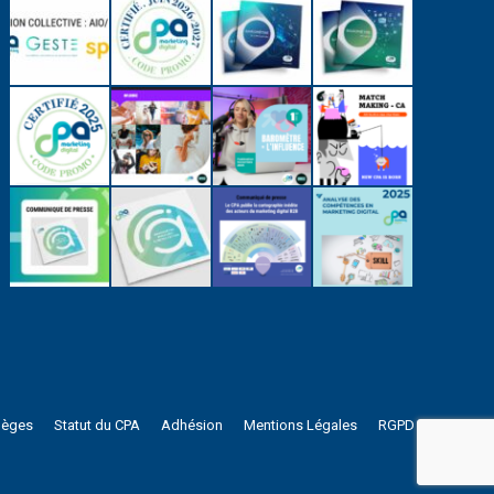
lèges
Statut du CPA
Adhésion
Mentions Légales
RGPD
s réglementations. Personnalisez vos préférences pour contrôler