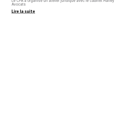
Le CPA a organisé un atelier juridique avec le cabinet Harley
Avocats
Lire la suite