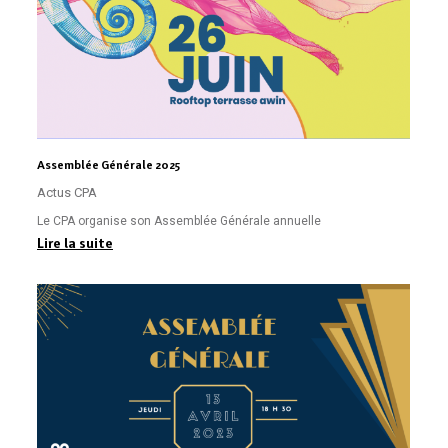
Assemblée Générale 2025
Actus CPA
Le CPA organise son Assemblée Générale annuelle
Lire la suite