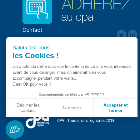
Contact :
Salut c'est nous...
les Cookies !
On a attendu d'être sûrs que le contenu de ce site vous intéresse
avant de vous déranger, mais on aimerait bien vous
accompagner pendant votre visite...
C'est OK pour vous ?
Consentements certifiés par
Décliner les
Accepter et
Je choisis
cookies
fermer
Axeptio consent
Plateforme de Gestion du Consentement : Personnalisez vo
CPA - Tous droits registrés 2018
Notre plateforme vous permet d'adapter et de gérer vos param