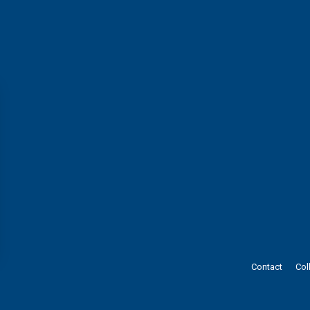
s Options
Contact
Col
ètres de confidentialité, en garantissant la conformité avec le