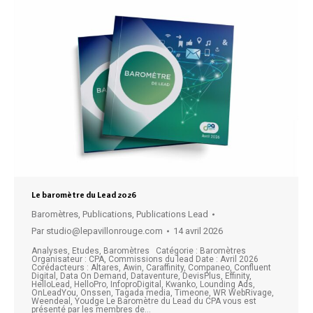
Le baromètre du Lead 2026
Baromètres
,
Publications
,
Publications Lead
Par
studio@lepavillonrouge.com
14 avril 2026
Analyses, Etudes, Baromètres Catégorie : Baromètres
Organisateur : CPA, Commissions du lead Date : Avril 2026
Corédacteurs : Altares, Awin, Caraffinity, Companeo, Confluent
Digital, Data On Demand, Dataventure, DevisPlus, Effinity,
HelloLead, HelloPro, InfoproDigital, Kwanko, Lounding Ads,
OnLeadYou, Onssen, Tagada media, Timeone, WR WebRivage,
Weendeal, Youdge Le Baromètre du Lead du CPA vous est
présenté par les membres de…