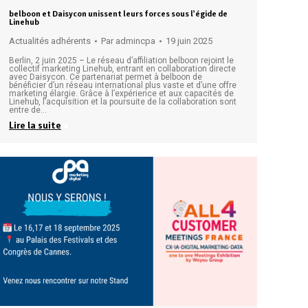
belboon et Daisycon unissent leurs forces sous l’égide de
Linehub
Actualités adhérents
Par
admincpa
19 juin 2025
Berlin, 2 juin 2025 – Le réseau d’affiliation belboon rejoint le
collectif marketing Linehub, entrant en collaboration directe
avec Daisycon. Ce partenariat permet à belboon de
bénéficier d’un réseau international plus vaste et d’une offre
marketing élargie. Grâce à l’expérience et aux capacités de
Linehub, l’acquisition et la poursuite de la collaboration sont
entre de…
Lire la suite