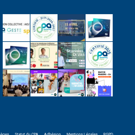
lèges
Statut du CPA
Adhésion
Mentions Légales
RGPD