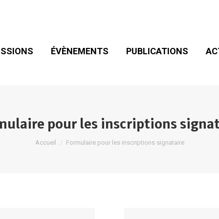
SIONS
ÉVÈNEMENTS
PUBLICATIONS
ACT
ADHÉSION
SSIONS
ÉVÈNEMENTS
PUBLICATIONS
AC
ulaire pour les inscriptions signa
Vous êtes ici :
Accueil
Formulaire pour les inscriptions signataire