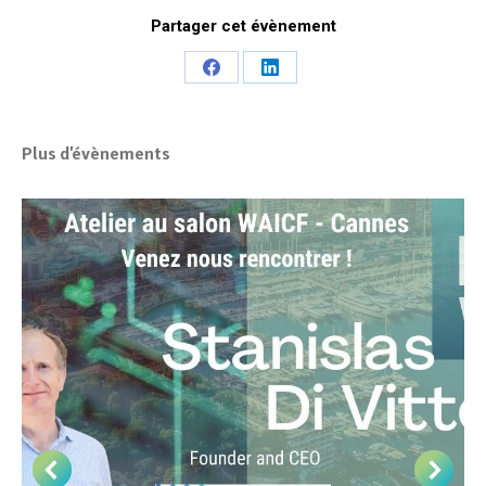
Partager cet évènement
Share
Share
on
on
Facebook
LinkedIn
Plus d'évènements