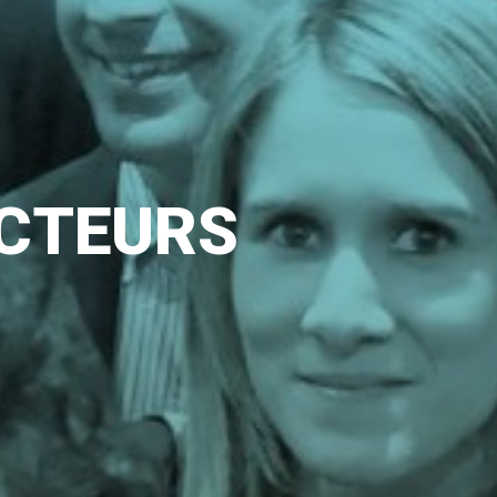
C
T
E
U
R
S