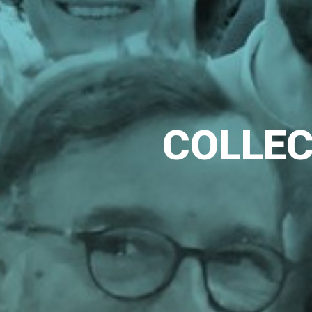
C
O
L
L
E