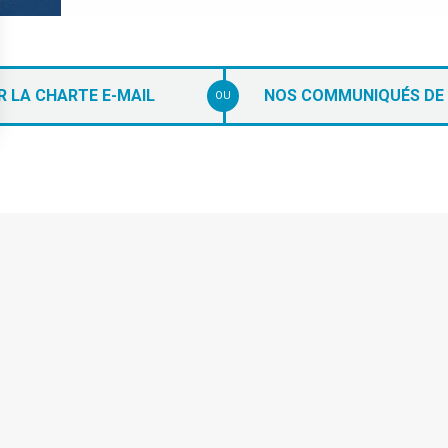
R LA CHARTE E-MAIL
NOS COMMUNIQUÉS DE
OU
s Options
ètres de confidentialité, en garantissant la conformité avec le
Les Adhérents
Marketing Digital) est
le
Le CPA représente des
Edit
digital
, secteur d’activité
solutions indépendantes et 
igitale.
(annonceurs et e-marchands)
 aux parcours utilisateurs