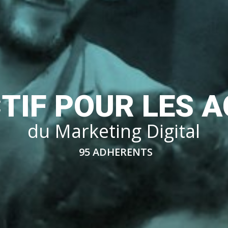
C
T
I
F
P
O
U
R
L
E
S
A
d
u
M
a
r
k
e
t
i
n
g
D
i
g
i
t
a
l
95 ADHERENTS