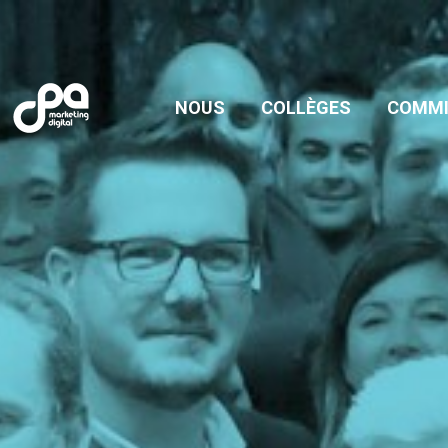
NOUS
COLLÈGES
COMMIS
NOUS
COLLÈGES
COMMI