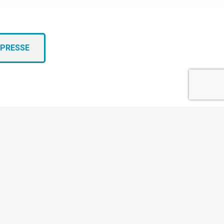
 PRESSE
s réglementations. Personnalisez vos préférences pour contrôler
eurs et Prestataires experts
, offrant des
sur mesure aux décideurs du marketing digital
 afin de soutenir leur développement.