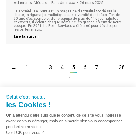
Adhérents
,
Médias
Par
admincpa
26 mars 2025
La société Le Point est un magazine d’actualité fondé sur la
liberté, la rigueur journalistique et la diversité des idées. Fort de
50 ans d’existence et d’une équipe de plus de 110 journalistes
et experts, il éclaire chaque semaine les grands enjeux de notre
époque. En 2021, Le Point Services a été créé pour développer
les partenariats…
Lire la suite
←
1
…
3
4
5
6
7
…
38
→
Salut c'est nous...
les Cookies !
On a attendu d'être sûrs que le contenu de ce site vous intéresse
avant de vous déranger, mais on aimerait bien vous accompagner
pendant votre visite...
C'est OK pour vous ?