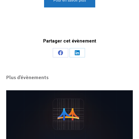
Pour en savoir plus
Partager cet évènement
Share
Share
on
on
Facebook
LinkedIn
Plus d'évènements