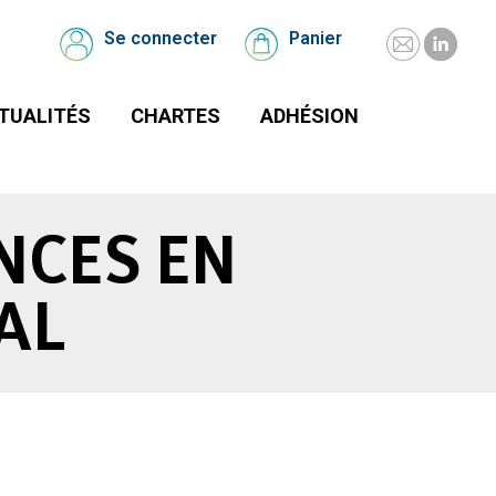
UALITÉS
CHARTES
Se connecter
Panier
Mail
Linked
Se
Panier
connecter
page
page
TUALITÉS
CHARTES
ADHÉSION
opens
opens
in
in
new
new
window
windo
NCES EN
AL