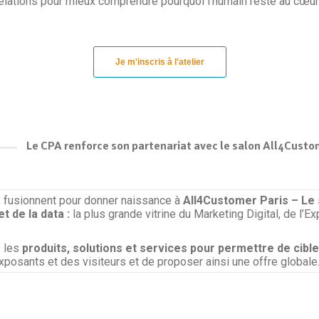
évélations pour mieux comprendre pourquoi l’humain reste au cœu
Je m'inscris à l'atelier
Le CPA renforce son partenariat avec le salon All4Custo
s
fusionnent pour donner naissance à
All4Customer Paris – Le s
t de la data :
la plus grande vitrine du Marketing Digital, de l’E
s les
produits, solutions et services pour permettre de cibler,
posants et des visiteurs et de proposer ainsi une offre globale