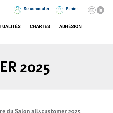
UALITÉS
CHARTES
Se connecter
Panier
Mail
Linked
Se
Panier
connecter
page
page
TUALITÉS
CHARTES
ADHÉSION
opens
opens
in
in
new
new
window
windo
ER 2025
re du Salon all4customer 2025