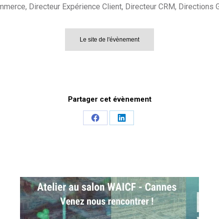
Commerce, Directeur Expérience Client, Directeur CRM, Direction
Le site de l'évènement
Partager cet évènement
Share
Share
on
on
Facebook
LinkedIn