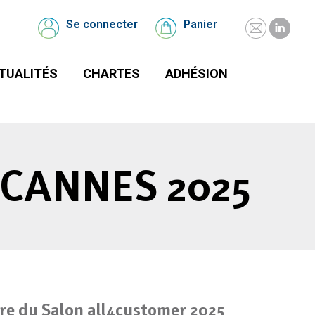
UALITÉS
CHARTES
Se connecter
Panier
Mail
Linked
Se
Panier
connecter
page
page
TUALITÉS
CHARTES
ADHÉSION
opens
opens
in
in
new
new
window
windo
CANNES 2025
re du Salon all4customer 2025