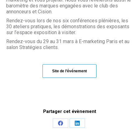
baromètre des marques engagées avec le club des
annonceurs et Cision.
Rendez-vous lors de nos six conférences plénières, les
30 ateliers pratiques, les démonstrations des exposants
sur l’espace exposition à visiter.
Rendez-vous du 29 au 31 mars à E-marketing Paris et au
salon Stratégies clients.
Site de l’événement
Partager cet évènement
Share
Share
on
on