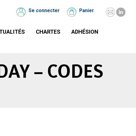
UALITÉS
CHARTES
Se connecter
Panier
Mail
Linked
Se
Panier
connecter
page
page
TUALITÉS
CHARTES
ADHÉSION
opens
opens
in
in
new
new
window
windo
DAY – CODES