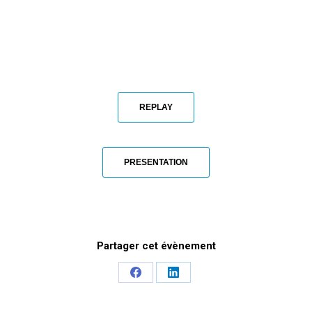
REPLAY
PRESENTATION
Partager cet évènement
Share
Share
on
on