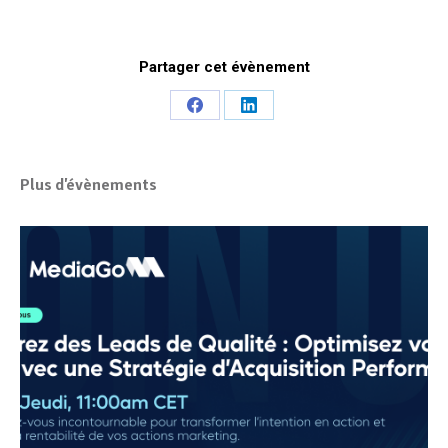
Partager cet évènement
Share
Share
on
on
Facebook
LinkedIn
Plus d'évènements