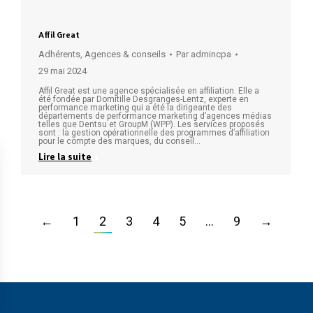
Affil Great
Adhérents
,
Agences & conseils
Par
admincpa
29 mai 2024
Affil Great est une agence spécialisée en affiliation. Elle a
été fondée par Domitille Desgranges-Lentz, experte en
performance marketing qui a été la dirigeante des
départements de performance marketing d’agences médias
telles que Dentsu et GroupM (WPP). Les services proposés
sont : la gestion opérationnelle des programmes d’affiliation
pour le compte des marques, du conseil…
Lire la suite
←
1
2
3
4
5
…
9
→