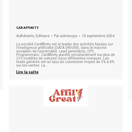
CAR AFFINITY
Adhérents
,
Editeurs
Par
admincpa
13 septembre 2024
La société CarAffinity est le leader des activités basées sur
l’intelligence artificielle (DATA DRIVEN), dans le marché
européen de l’automobile. Lead generation, CPC ,
Programmatic. CarAffinity planifie simultanément sur plus de
210 modèles de voitures issus différentes marques. Les
leads générés ont un taux de conversion moyen de 3% à 8%
sur les ventes. La…
Lire la suite