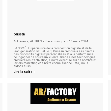
ONSSEN
Adhérents
,
AUTRES
Par
admincpa
14 mars 2024
LA SOCIÉTÉ Spécialiste de la prospection digitale et de la
lead generation B2B et B2C, Onssen propose à ses clients
des dispositifs digitaux personnalisés et à la performance
pour gagner de nouveaux clients. Grâce à nos technologies
propriétaires d’activation, à notre expertise sur de nombreux
leviers marketing et à notre connaissance Data, nous
aidons aussi…
Lire la suite