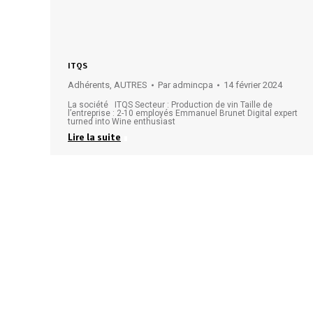
ITQS
Adhérents
,
AUTRES
Par
admincpa
14 février 2024
La société ITQS Secteur : Production de vin Taille de
l’entreprise : 2-10 employés Emmanuel Brunet Digital expert
turned into Wine enthusiast
Lire la suite