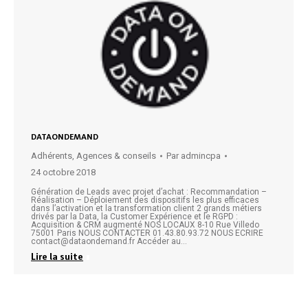
DATAONDEMAND
Adhérents
,
Agences & conseils
Par
admincpa
24 octobre 2018
Génération de Leads avec projet d’achat : Recommandation –
Réalisation – Déploiement des dispositifs les plus efficaces
dans l’activation et la transformation client 2 grands métiers
drivés par la Data, la Customer Expérience et le RGPD :
Acquisition & CRM augmenté NOS LOCAUX 8-10 Rue Villedo
75001 Paris NOUS CONTACTER 01.43.80.93.72 NOUS ECRIRE
contact@dataondemand.fr Accéder au…
Lire la suite