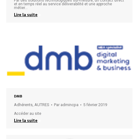
Par des solutions technologiques sur-mesure, un contact direct
et en temps réel au service déliverabilité et une approche
métier…
Lire la suite
DMB
Adhérents
,
AUTRES
Par
admincpa
5 février 2019
Accéder au site
Lire la suite