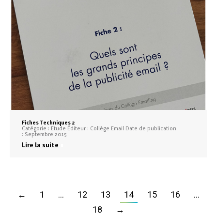
Fiches Techniques 2
Catégorie : Etude Éditeur : Collège Email Date de publication
: Septembre 2015
Lire la suite
←
1
…
12
13
14
15
16
…
18
→