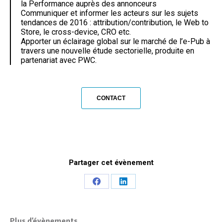
la Performance auprès des annonceurs
Communiquer et informer les acteurs sur les sujets
tendances de 2016 : attribution/contribution, le Web to
Store, le cross-device, CRO etc.
Apporter un éclairage global sur le marché de l’e-Pub à
travers une nouvelle étude sectorielle, produite en
partenariat avec PWC.
CONTACT
Partager cet évènement
Share
Share
on
on
Facebook
LinkedIn
Plus d'évènements