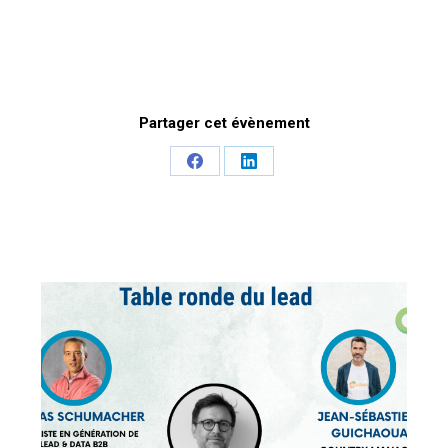
Partager cet évènement
Share
Share
on
on
Facebook
LinkedIn