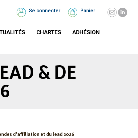
UALITÉS
CHARTES
Se connecter
Panier
Mail
Linked
Se
Panier
connecter
page
page
TUALITÉS
CHARTES
ADHÉSION
opens
opens
in
in
new
new
window
windo
EAD & DE
26
ndes d’affiliation et du lead 2026