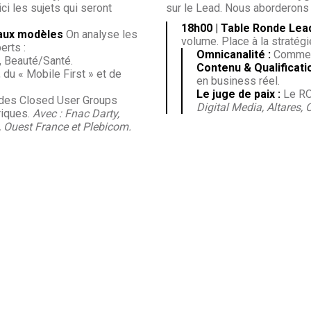
ci les sujets qui seront
sur le Lead. Nous aborderons 
18h00 | Table Ronde Lead
eaux modèles
On analyse les
volume. Place à la stratégie
erts :
Omnicanalité :
Comment
, Beauté/Santé.
Contenu & Qualificatio
du « Mobile First » et de
en business réel.
Le juge de paix :
Le ROI
des Closed User Groups
Digital Media, Altares,
riques.
Avec : Fnac Darty,
 Ouest France et Plebicom.