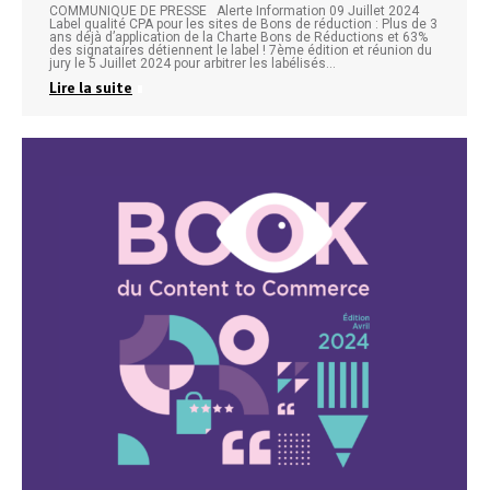
COMMUNIQUE DE PRESSE Alerte Information 09 Juillet 2024
Label qualité CPA pour les sites de Bons de réduction : Plus de 3
ans déjà d’application de la Charte Bons de Réductions et 63%
des signataires détiennent le label ! 7ème édition et réunion du
jury le 5 Juillet 2024 pour arbitrer les labélisés…
Lire la suite