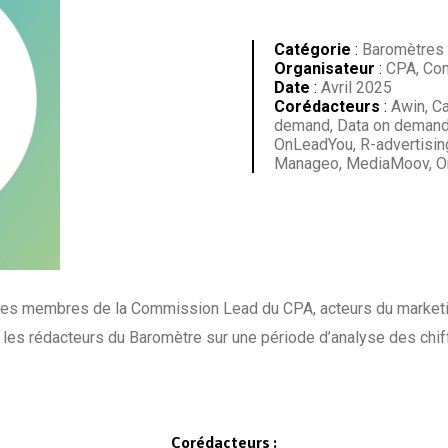
Catégorie
:
Baromètres
Organisateur
:
CPA, Com
Date
:
Avril 2025
Corédacteurs
:
Awin, Ca
demand, Data on demand, 
OnLeadYou, R-advertising
Manageo, MediaMoov, On
es membres de la Commission Lead du CPA, acteurs du marketing 
 les rédacteurs du Baromètre sur une période d’analyse des chi
Corédacteurs
: