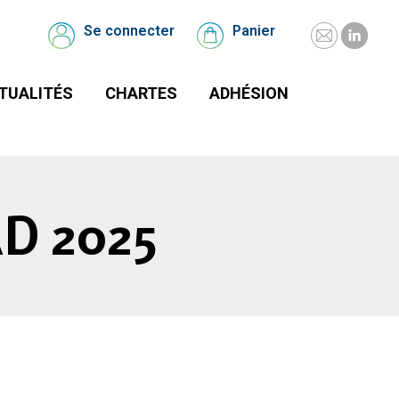
UALITÉS
CHARTES
Se connecter
Panier
Mail
Linked
Se
Panier
connecter
page
page
TUALITÉS
CHARTES
ADHÉSION
opens
opens
in
in
new
new
window
windo
D 2025