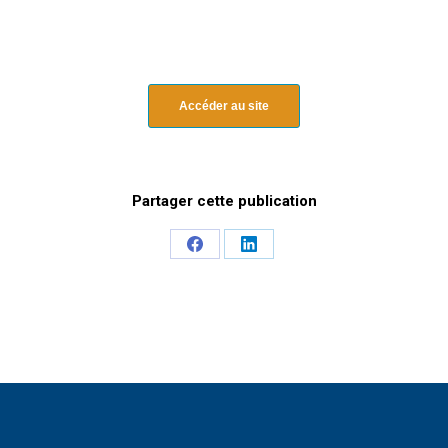
Accéder au site
Share
Share
on
on
Facebook
LinkedIn