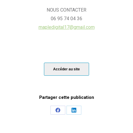
NOUS CONTACTER
06 95 74 04 36
mapledigital17@gmail.com
Accéder au site
Share
Share
on
on
Facebook
LinkedIn