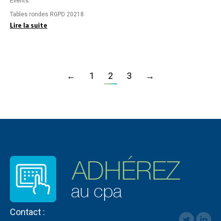
Events
Tables rondes RGPD 20218
Lire la suite
←
1
2
3
→
Contact :