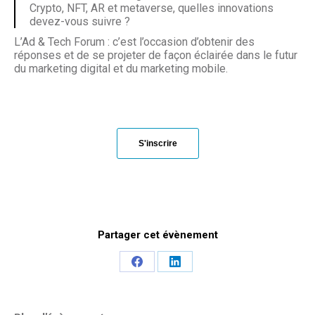
Crypto, NFT, AR et metaverse, quelles innovations
devez-vous suivre ?
L’Ad & Tech Forum : c’est l’occasion d’obtenir des
réponses et de se projeter de façon éclairée dans le futur
du marketing digital et du marketing mobile.
S'inscrire
Partager cet évènement
Share
Share
on
on
Facebook
LinkedIn