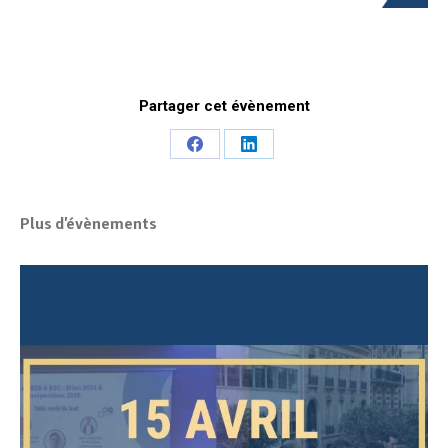
Partager cet évènement
Share
Share
on
on
Facebook
LinkedIn
Plus d'évènements