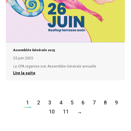
Assemblée Générale 2025
25 juin 2025
Le CPA organise son Assemblée Générale annuelle
Lire la suite
1
2
3
4
5
6
7
8
9
10
11
→