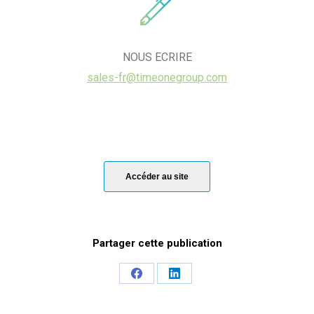
NOUS ECRIRE
sales-fr@timeonegroup.com
Accéder au site
Share
Share
on
on