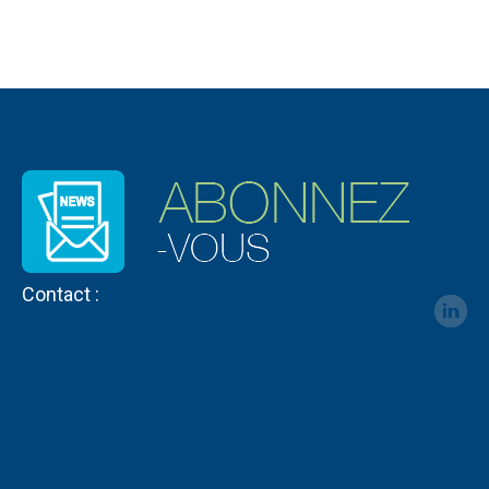
Facebook
LinkedIn
Contact :