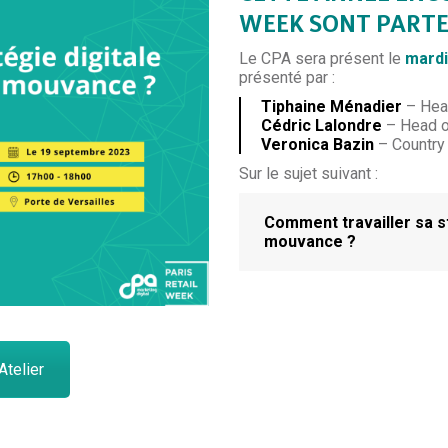
WEEK SONT PARTE
Le CPA sera présent le
mardi
présenté par :
Tiphaine Ménadier
– Head
Cédric Lalondre
– Head o
Veronica Bazin
– Country 
Sur le sujet suivant :
Comment travailler sa st
mouvance ?
Atelier