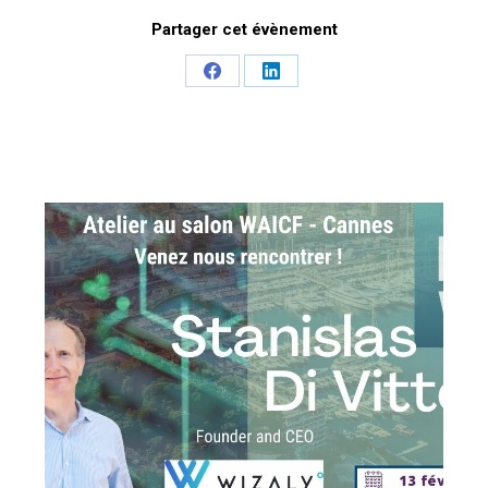
Partager cet évènement
Share
Share
on
on
Facebook
LinkedIn