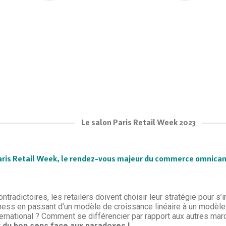
Le salon Paris Retail Week 2023
aris Retail Week, le rendez-vous majeur du commerce omnican
ntradictoires, les retailers doivent choisir leur stratégie pour 
ss en passant d’un modèle de croissance linéaire à un modèle
nternational ? Comment se différencier par rapport aux autres m
r
du bon sens face aux paradoxes !