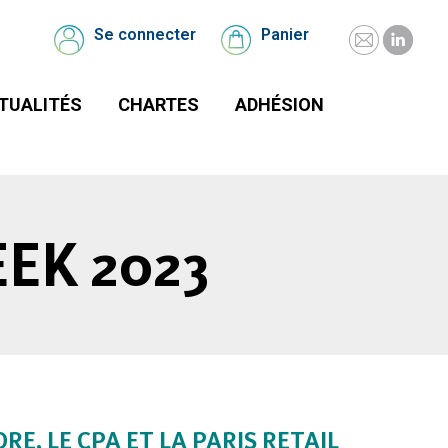
UALITÉS
CHARTES
Se connecter
Panier
Mail
Linked
Se
Panier
connecter
page
page
TUALITÉS
CHARTES
ADHÉSION
opens
opens
in
in
new
new
window
windo
EK 2023
E, LE CPA ET LA PARIS RETAIL