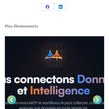
Share
Share
on
on
Facebook
LinkedIn
Plus d'évènements