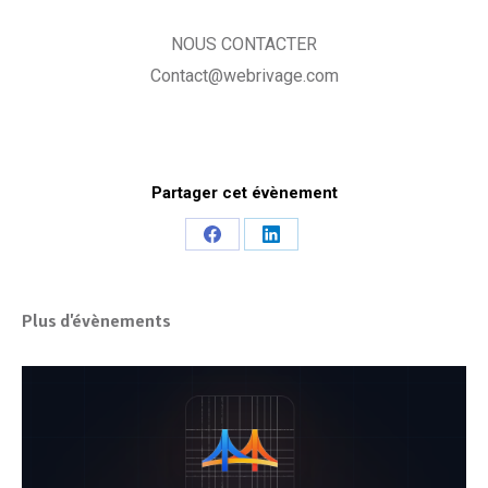
NOUS CONTACTER
Contact@webrivage.com
Partager cet évènement
Share
Share
on
on
Facebook
LinkedIn
Plus d'évènements