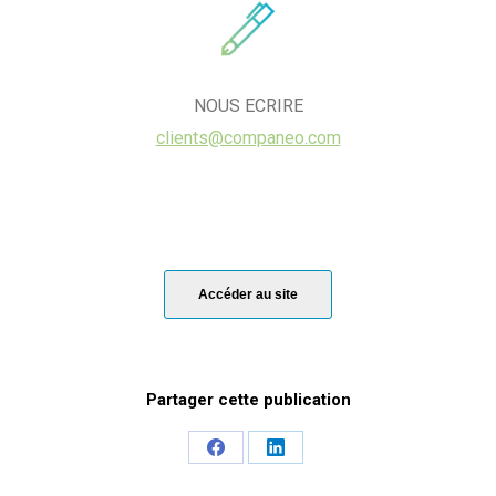
NOUS ECRIRE
clients@companeo.com
Accéder au site
Share
Share