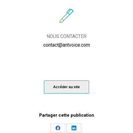
NOUS CONTACTER
contact@antvoice.com
Accéder au site
Share
Share