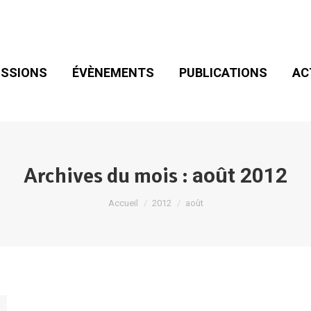
SIONS
ÉVÈNEMENTS
PUBLICATIONS
ACT
ADHÉSION
SSIONS
ÉVÈNEMENTS
PUBLICATIONS
AC
Archives du mois :
août 2012
Vous êtes ici :
Accueil
2012
août