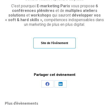
C’est pourquoi
E-marketing Paris
vous propose
6
conférences plénières
et de
multiples ateliers
solutions
et
workshops
qui sauront
développer vos
« soft & hard skills »,
compétences indispensables dans
un marketing de plus en plus digital.
Site de l’événement
Partager cet évènement
Share
Share
on
on
Facebook
LinkedIn
Plus d'évènements