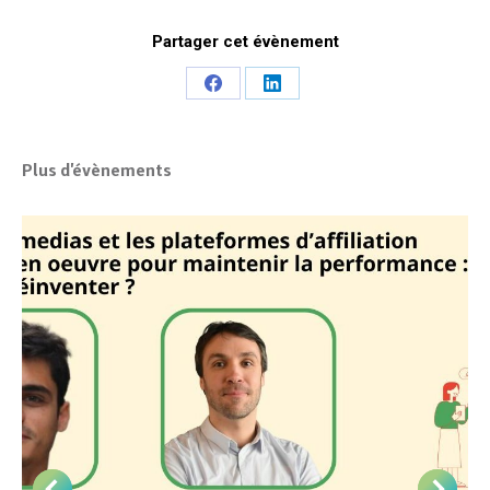
Partager cet évènement
Share
Share
on
on
Facebook
LinkedIn
Plus d'évènements