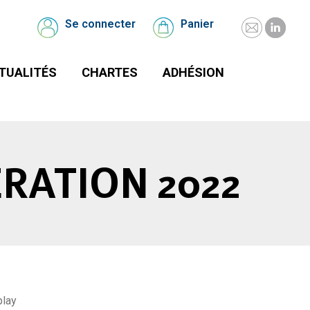
UALITÉS
CHARTES
Se connecter
Panier
Mail
Linked
Se
Panier
connecter
page
page
TUALITÉS
CHARTES
ADHÉSION
opens
opens
in
in
new
new
window
windo
RATION 2022
play