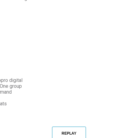
ro digital
eOne group
emand
cats
REPLAY