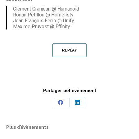
Clément Granjean @ Humanoid
Ronan Petillon @ Homelisty
Jean François Ferro @ Unify
Maxime Pruvost @ Effinity
REPLAY
Partager cet évènement
Share
Share
on
on
Facebook
LinkedIn
Plus d'évènements